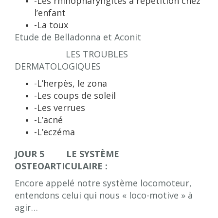
-Les rhinopharyngites à répétition chez
l’enfant
-La toux
Etude de Belladonna et Aconit
LES TROUBLES
DERMATOLOGIQUES
-L’herpès, le zona
-Les coups de soleil
-Les verrues
-L’acné
-L’eczéma
JOUR 5 LE SYSTÈME
OSTEOARTICULAIRE :
Encore appelé notre système locomoteur,
entendons celui qui nous « loco-motive » à
agir…